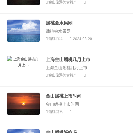
金山旅游美食特产
蟠桃会水果网
蟠桃会水果网
蟠桃百科
2024-03-20
上海金山蟠桃几月上市
上海金山蟠桃几月上市
金山旅游美食特产
金山蟠桃上市时间
金山蟠桃上市时间
蟠桃资讯
金山蟠桃好吃吗