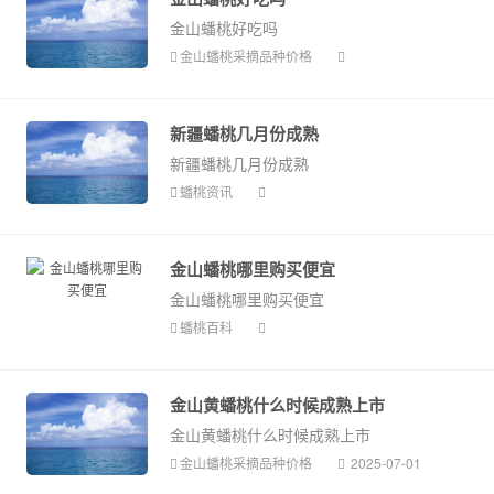
金山蟠桃好吃吗
金山蟠桃采摘品种价格
新疆蟠桃几月份成熟
新疆蟠桃几月份成熟
蟠桃资讯
金山蟠桃哪里购买便宜
金山蟠桃哪里购买便宜
蟠桃百科
金山黄蟠桃什么时候成熟上市
金山黄蟠桃什么时候成熟上市
金山蟠桃采摘品种价格
2025-07-01