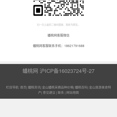
蟠桃网客服微信
蟠桃网客服联系手机：18621791688
蟠桃网
沪ICP备16023724号-27
栏目导航:
首页
|
蟠桃资讯
|
金山蟠桃采摘品种价格
|
蟠桃百科
|
金山旅游美食特
产
|
意见建议
|
联系
|
网站地图