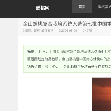
首页
蟠桃资
蟠桃网
金山蟠桃复合栽培系统入选第七批中国
位置：
首页
|
蟠桃资讯
2026-08-09
4975
摘要：
近日，上海金山蟠桃复合栽培系统入选第七批中
区范围划定为吕巷镇。金山蟠桃是中国南方蟠桃中的杰出
销售价格上涨114%。 金山蟠桃曾多次荣获全国赛桃会金