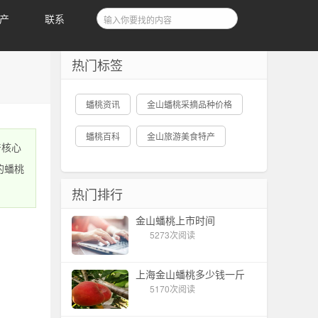
产
联系
热门标签
蟠桃资讯
金山蟠桃采摘品种价格
蟠桃百科
金山旅游美食特产
产核心
的蟠桃
热门排行
金山蟠桃上市时间
5273次阅读
上海金山蟠桃多少钱一斤
5170次阅读