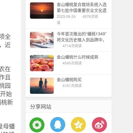
金山蟠桃复合栽培系统入选
第七批中国重要农业文化遗
产
2023-06-24
4976次阅
读
今年首次推出的“蟠桃1349”
项全
将文化历史植入到品牌中，
，近
金山蟠桃节拉开帷幕
4714次阅读
金山蟠桃什么时候成熟
4545次阅读
农在
作且
金山蟠桃购买
桃园
4161次阅读
年开始
蟠桃新
分享网站
皇母蟠