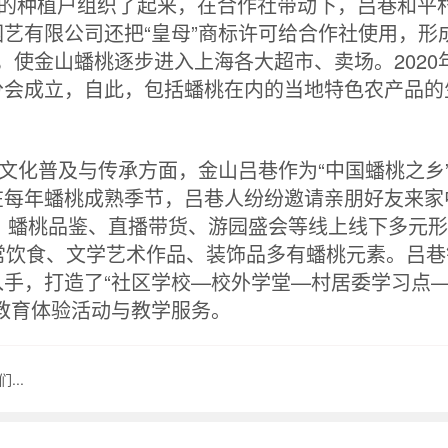
营的种植户组织了起来，在合作社带动下，吕巷和平
艺有限公司还把“皇母”商标许可给合作社使用，形
式，使金山蟠桃逐步进入上海各大超市、卖场。2020
分会成立，自此，包括蟠桃在内的当地特色农产品的
耕文化普及与传承方面，金山吕巷作为“中国蟠桃之乡
在每年蟠桃成熟季节，吕巷人纷纷邀请亲朋好友来家
武、蟠桃品鉴、直播带货、游园盛会等线上线下多元
常饮食、文学艺术作品、装饰品多有蟠桃元素。吕巷
手，打造了“社区学校—校外学堂—村居委学习点
教育体验活动与教学服务。
..