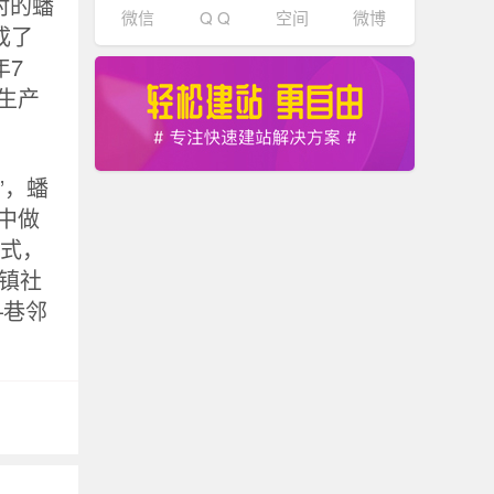
村的蟠
微信
Q Q
空间
微博
成了
年7
生产
”，蟠
中做
形式，
镇社
—巷邻