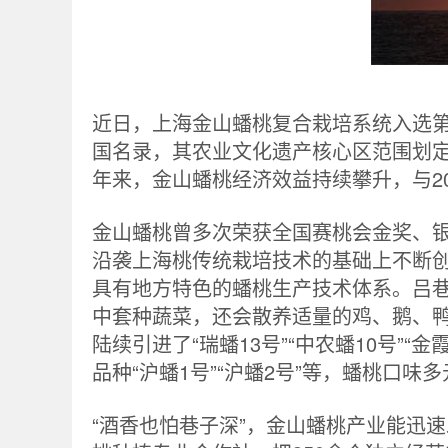
近日，上海金山蟠桃复合栽培系统入选
国名录，其农业文化遗产核心区范围划
年来，金山蟠桃经济效益持续攀升，与201
金山蟠桃曾多次荣获全国赛桃会金奖、
沿袭上海桃传统栽培技术的基础上不断
具有地方特色的蟠桃生产技术体系。吕
中套种蔬菜，还会散养适量的鸡、鹅、鸭
陆续引进了“瑞蟠13号”“中农蟠10号”
品种“沪蟠1号”“沪蟠2号”等，蟠桃口味
“酒香也怕巷子深”，金山蟠桃产业能迅