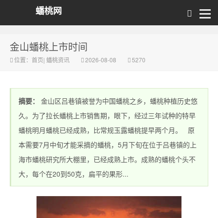
蟠桃网
金山蟠桃上市时间
位置：
首页
|
蟠桃资讯
2026-08-08
5270
摘要：
金山区吕巷镇被誉为中国蟠桃之乡，蟠桃种植历史悠
久。为了拉长蟠桃上市销售期，眼下，经过三年试种的特早
蟠桃明月蟠桃已经成熟，比常规玉露蟠桃提早两个月。 原
本需要7月中旬才能采摘的蟠桃，5月下旬在位于吕巷镇的上
海市蟠桃研究所大棚里，已经成熟上市。成熟的蟠桃个头不
大，每个在20到50克，扁平的果形...