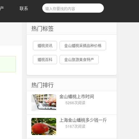
产
联系
热门标签
蟠桃资讯
金山蟠桃采摘品种价格
蟠桃百科
金山旅游美食特产
热门排行
金山蟠桃上市时间
5266次阅读
上海金山蟠桃多少钱一斤
5167次阅读