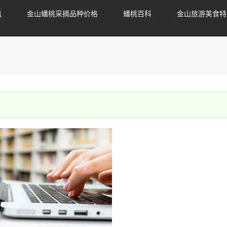
讯
金山蟠桃采摘品种价格
蟠桃百科
金山旅游美食特