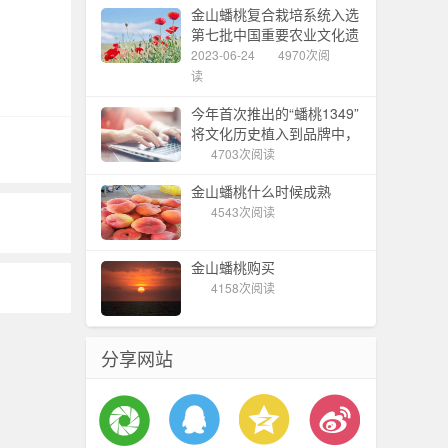
金山蟠桃复合栽培系统入选
第七批中国重要农业文化遗
产
2023-06-24
4970次阅
读
今年首次推出的“蟠桃1349”
将文化历史植入到品牌中，
金山蟠桃节拉开帷幕
4703次阅读
金山蟠桃什么时候成熟
4543次阅读
金山蟠桃购买
4158次阅读
分享网站