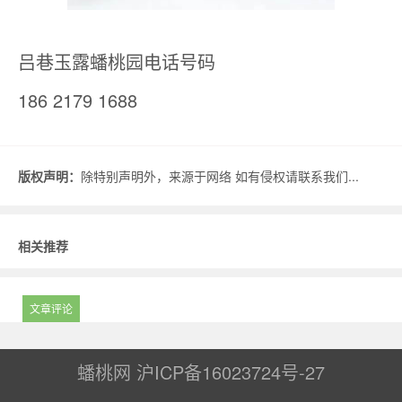
吕巷玉露蟠桃园电话号码
186 2179 1688
版权声明：
除特别声明外，来源于网络 如有侵权请联系我们...
相关推荐
文章评论
蟠桃网
沪ICP备16023724号-27