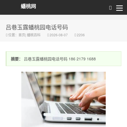
蟠桃网
吕巷玉露蟠桃园电话号码
位置：
首页
|
蟠桃百科
2026-08-07
2206
摘要：
吕巷玉露蟠桃园电话号码 186 2179 1688