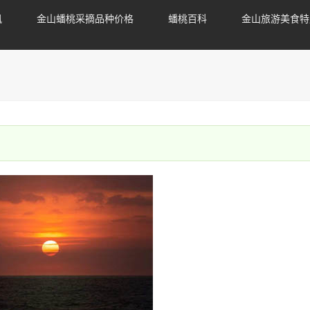
讯
金山蟠桃采摘品种价格
蟠桃百科
金山旅游美食特