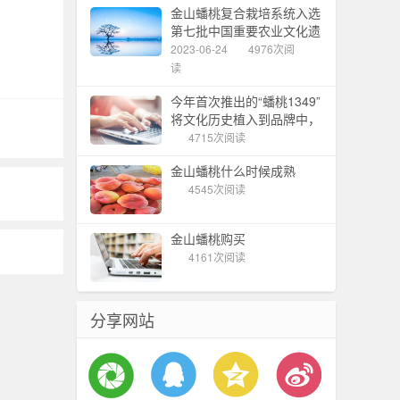
金山蟠桃复合栽培系统入选
第七批中国重要农业文化遗
产
2023-06-24
4976次阅
读
今年首次推出的“蟠桃1349”
将文化历史植入到品牌中，
金山蟠桃节拉开帷幕
4715次阅读
金山蟠桃什么时候成熟
4545次阅读
金山蟠桃购买
4161次阅读
分享网站