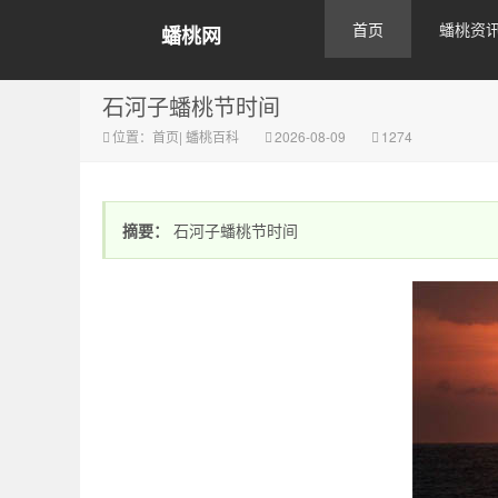
首页
蟠桃资
蟠桃网
石河子蟠桃节时间
位置：
首页
|
蟠桃百科
2026-08-09
1274
摘要：
石河子蟠桃节时间