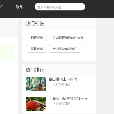
产
联系
热门标签
蟠桃资讯
金山蟠桃采摘品种价格
蟠桃百科
金山旅游美食特产
热门排行
金山蟠桃上市时间
5273次阅读
上海金山蟠桃多少钱一斤
5170次阅读