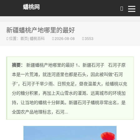
蟠桃网
新疆蟠桃产地哪里的最好
位置：
首页
|
蟠桃百科
2026-08-08
3553
摘要：
新疆蟠桃产地哪里的最好 1、新疆石河子 石河子原
本是一片荒滩，就连河道里也都是石头，因此被叫做“石河
子”，石河子干旱少雨、日照充足，昼夜温差大，给蟠桃以充
分的糖分积累，再加上天山雪水的灌溉、远离城市的环境加
持，让当地的蟠桃十分鲜美。新疆石河子蟠桃非常出名，是
全国农产品地理标志，石河...