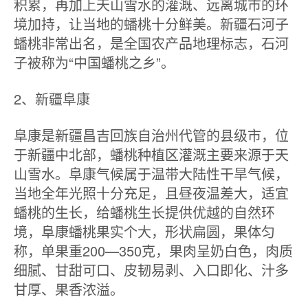
积累，再加上天山雪水的灌溉、远离城市的环
境加持，让当地的蟠桃十分鲜美。新疆石河子
蟠桃非常出名，是全国农产品地理标志，石河
子被称为“中国蟠桃之乡”。
2、新疆阜康
阜康是新疆昌吉回族自治州代管的县级市，位
于新疆中北部，蟠桃种植区灌溉主要来源于天
山雪水。阜康气候属于温带大陆性干旱气候，
当地全年光照十分充足，且昼夜温差大，适宜
蟠桃的生长，给蟠桃生长提供优越的自然环
境，阜康蟠桃果实个大，形状扁圆，果体匀
称，单果重200—350克，果肉呈奶白色，肉质
细腻、甘甜可口、皮韧易剥、入口即化、汁多
甘厚、果香浓溢。