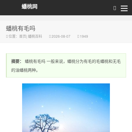
蟠桃网
蟠桃有毛吗
位置：
首页
|
蟠桃百科
2026-08-07
1949
摘要：
蟠桃有毛吗 一般来说，蟠桃分为有毛的毛蟠桃和无毛
的油蟠桃两种。