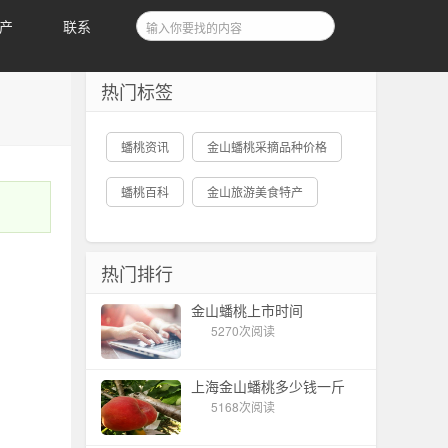
产
联系
热门标签
蟠桃资讯
金山蟠桃采摘品种价格
蟠桃百科
金山旅游美食特产
热门排行
金山蟠桃上市时间
5270次阅读
上海金山蟠桃多少钱一斤
5168次阅读