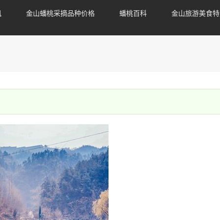
讯
金山蟠桃采摘品种价格
蟠桃百科
金山旅游美食特