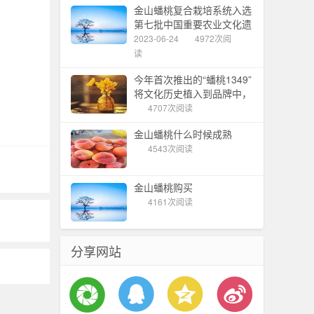
金山蟠桃复合栽培系统入选
第七批中国重要农业文化遗
产
2023-06-24
4972次阅
读
今年首次推出的“蟠桃1349”
将文化历史植入到品牌中，
金山蟠桃节拉开帷幕
4707次阅读
金山蟠桃什么时候成熟
4543次阅读
金山蟠桃购买
4161次阅读
分享网站