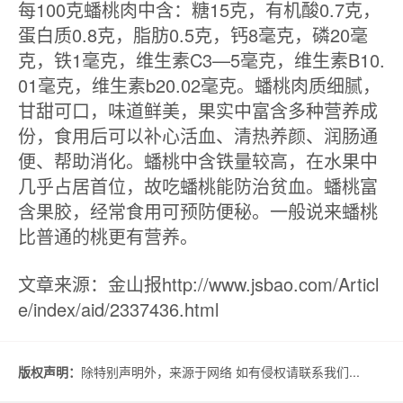
每100克蟠桃肉中含：糖15克，有机酸0.7克，
蛋白质0.8克，脂肪0.5克，钙8毫克，磷20毫
克，铁1毫克，维生素C3—5毫克，维生素B10.
01毫克，维生素b20.02毫克。蟠桃肉质细腻，
甘甜可口，味道鲜美，果实中富含多种营养成
份，食用后可以补心活血、清热养颜、润肠通
便、帮助消化。蟠桃中含铁量较高，在水果中
几乎占居首位，故吃蟠桃能防治贫血。蟠桃富
含果胶，经常食用可预防便秘。一般说来蟠桃
比普通的桃更有营养。
文章来源：金山报http://www.jsbao.com/Articl
e/index/aid/2337436.html
版权声明：
除特别声明外，来源于网络 如有侵权请联系我们...