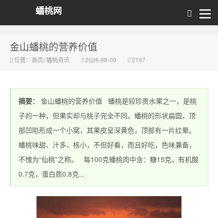
蟠桃网
金山蟠桃的营养价值
位置：
首页
|
蟠桃资讯
2026-08-09
2197
摘要：
金山蟠桃的营养价值 蟠桃是较珍贵水果之一，是桃
子的一种，但果实却与桃子完全不同。蟠桃的形状扁圆，顶
部凹陷形成一个小窝，其果皮呈深黄色，顶部有一片红晕。
蟠桃味甜、汁多、核小，不但好看，而且好吃，色味兼备，
不愧为“仙桃”之称。 每100克蟠桃肉中含：糖15克，有机酸
0.7克，蛋白质0.8克...