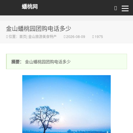
蟠桃网
金山蟠桃园团购电话多少
位置：
首页
|
金山旅游美食特产
2026-08-09
1975
摘要：
金山蟠桃园团购电话多少