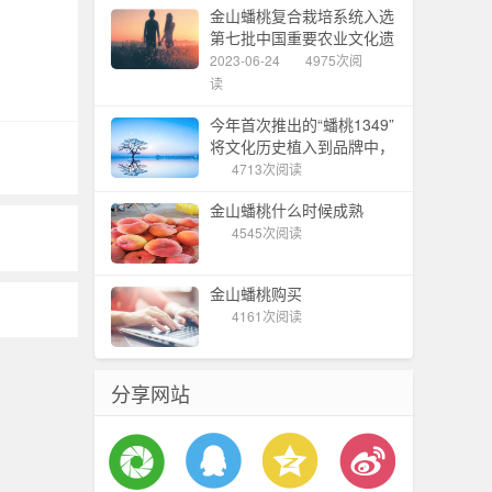
金山蟠桃复合栽培系统入选
第七批中国重要农业文化遗
产
2023-06-24
4975次阅
读
今年首次推出的“蟠桃1349”
将文化历史植入到品牌中，
金山蟠桃节拉开帷幕
4713次阅读
金山蟠桃什么时候成熟
4545次阅读
金山蟠桃购买
4161次阅读
分享网站