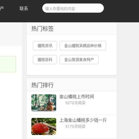
产
联系
热门标签
蟠桃资讯
金山蟠桃采摘品种价格
蟠桃百科
金山旅游美食特产
热门排行
金山蟠桃上市时间
5272次阅读
上海金山蟠桃多少钱一斤
5170次阅读