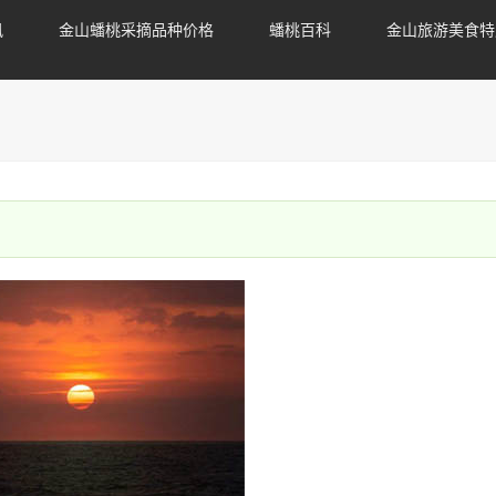
讯
金山蟠桃采摘品种价格
蟠桃百科
金山旅游美食特