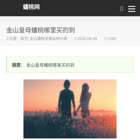
蟠桃网
金山皇母蟠桃哪里买的到
位置：
首页
|
金山蟠桃采摘品种价格
2026-08-06
1326
摘要：
金山皇母蟠桃哪里买的到