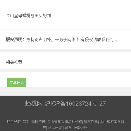
金山皇母蟠桃哪里买的到
版权声明：
除特别声明外，来源于网络 如有侵权请联系我们...
相关推荐
文章评论
蟠桃网
沪ICP备16023724号-27
栏目导航:
首页
|
蟠桃资讯
|
金山蟠桃采摘品种价格
|
蟠桃百科
|
金山旅游美食特
产
|
意见建议
|
联系
|
网站地图